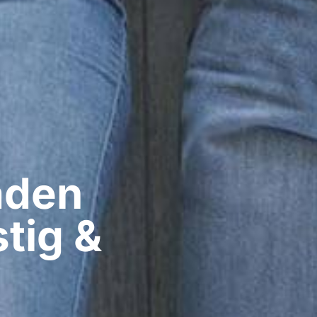
den​
tig &