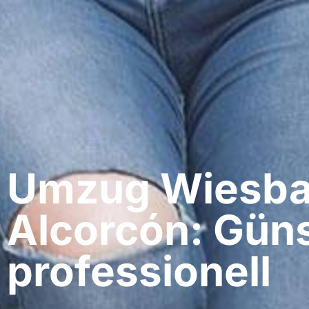
Umzug Wiesba
Alcorcón: Güns
professionell​