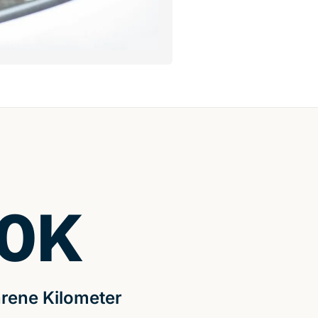
0
K
rene Kilometer