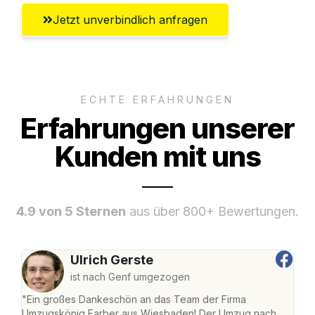
Jetzt unverbindlich anfragen
ECHTE ERFAHRUNGEN
Erfahrungen unserer
Kunden mit uns
4.9 von 5 Sternen
aus über 800+ Bewertungen.
Ulrich Gerste
ist nach Genf umgezogen
"Ein großes Dankeschön an das Team der Firma
"Di
Umzugskönig Farber aus Wiesbaden! Der Umzug nach
war