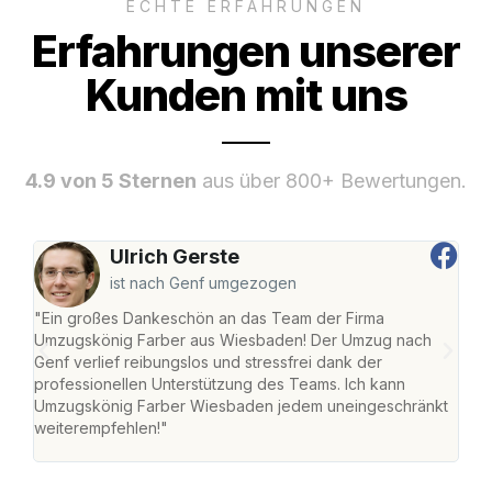
ECHTE ERFAHRUNGEN
Erfahrungen unserer
Kunden mit uns
4.9 von 5 Sternen
aus über 800+ Bewertungen.
Ulrich Gerste
ist nach Genf umgezogen
"Ein großes Dankeschön an das Team der Firma
"Di
Umzugskönig Farber aus Wiesbaden! Der Umzug nach
war
Genf verlief reibungslos und stressfrei dank der
Das 
professionellen Unterstützung des Teams. Ich kann
habe
Umzugskönig Farber Wiesbaden jedem uneingeschränkt
an m
weiterempfehlen!"
groß