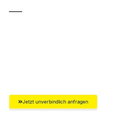
Sparen Sie bis zu 100€ bei Anfrage
Abwicklung innerhalb von 24 Stunden
Versichert bis zu 7.500€
Ggf. komplette Zollabwicklung inklusive
Umfassender Kundensupport aus
Wiesbaden
Jetzt unverbindlich anfragen