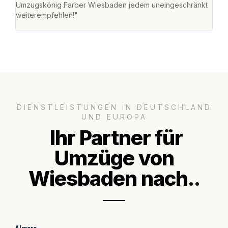
Umzugskönig Farber Wiesbaden jedem uneingeschränkt
an m
weiterempfehlen!"
groß
DIENSTLEISTUNGEN IN DEUTSCHLAND
UND EUROPA
Ihr Partner für
Umzüge von
Wiesbaden nach..