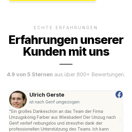
ECHTE ERFAHRUNGEN
Erfahrungen unserer
Kunden mit uns
4.9 von 5 Sternen
aus über 800+ Bewertungen.
Ulrich Gerste
ist nach Genf umgezogen
"Ein großes Dankeschön an das Team der Firma
"Di
Umzugskönig Farber aus Wiesbaden! Der Umzug nach
war
Genf verlief reibungslos und stressfrei dank der
Das 
professionellen Unterstützung des Teams. Ich kann
habe