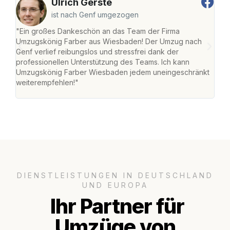
Ulrich Gerste
ist nach Genf umgezogen
"Ein großes Dankeschön an das Team der Firma
"Di
Umzugskönig Farber aus Wiesbaden! Der Umzug nach
war
Genf verlief reibungslos und stressfrei dank der
Das 
professionellen Unterstützung des Teams. Ich kann
habe
Umzugskönig Farber Wiesbaden jedem uneingeschränkt
an m
weiterempfehlen!"
groß
DIENSTLEISTUNGEN IN DEUTSCHLAND
UND EUROPA
Ihr Partner für
Umzüge von