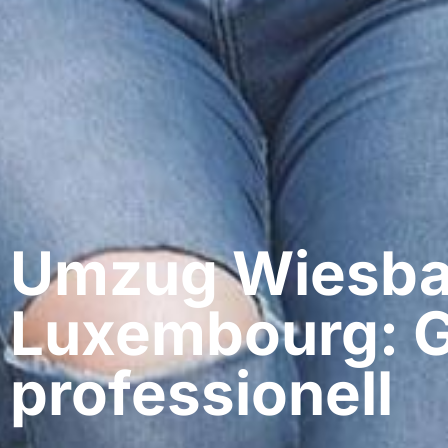
Umzug Wiesba
Luxembourg: G
professionell​