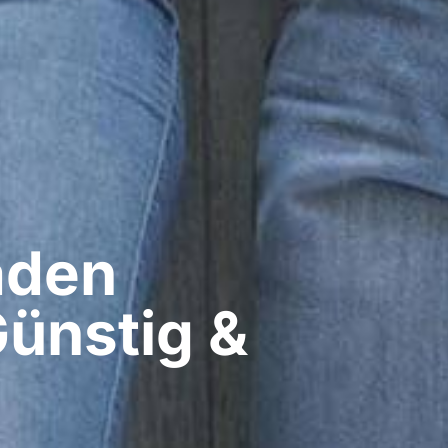
den​
ünstig &