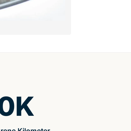
0
K
rene Kilometer