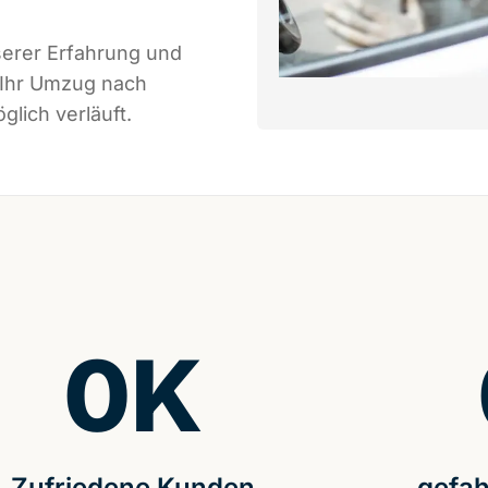
serer Erfahrung und
 Ihr Umzug nach
lich verläuft.
0
K
Zufriedene Kunden
gefah