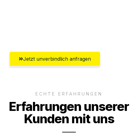
Versichert bis zu 7.500€
Ggf. komplette Zollabwicklung inklusive
Umfassender Kundensupport aus
Wiesbaden
Jetzt unverbindlich anfragen
ECHTE ERFAHRUNGEN
Erfahrungen unserer
Kunden mit uns