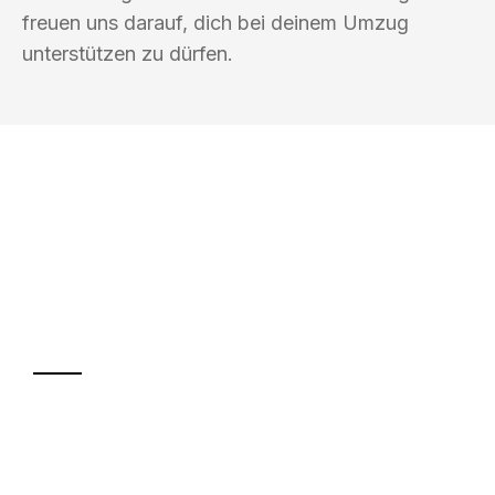
freuen uns darauf, dich bei deinem Umzug
unterstützen zu dürfen.
UMZUGSKÖNIG FARBER WIESBADEN
Ihr Umzug oder
Transport
Sparen Sie bis zu 100€ bei Anfrage
Abwicklung innerhalb von 24 Stunden