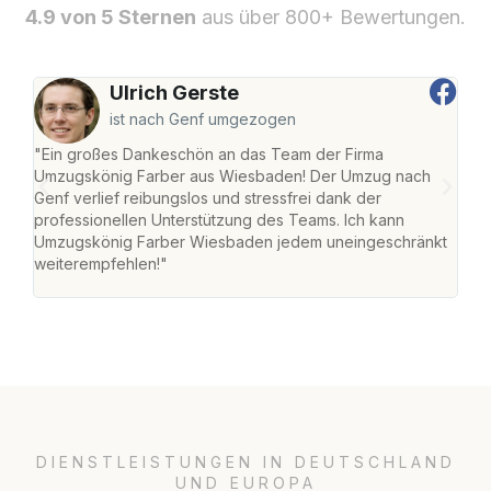
4.9 von 5 Sternen
aus über 800+ Bewertungen.
Ulrich Gerste
ist nach Genf umgezogen
"Ein großes Dankeschön an das Team der Firma
"Di
Umzugskönig Farber aus Wiesbaden! Der Umzug nach
war
Genf verlief reibungslos und stressfrei dank der
Das 
professionellen Unterstützung des Teams. Ich kann
habe
Umzugskönig Farber Wiesbaden jedem uneingeschränkt
an m
weiterempfehlen!"
groß
DIENSTLEISTUNGEN IN DEUTSCHLAND
UND EUROPA