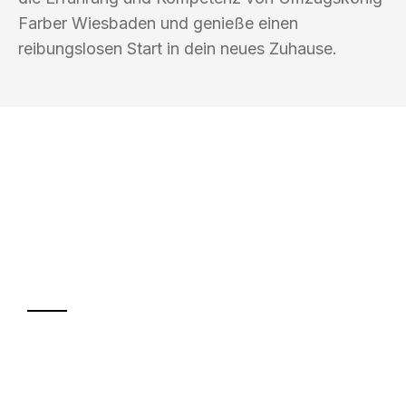
Farber Wiesbaden und genieße einen
reibungslosen Start in dein neues Zuhause.
UMZUGSKÖNIG FARBER WIESBADEN
Ihr Umzug oder
Transport
Sparen Sie bis zu 100€ bei Anfrage
Abwicklung innerhalb von 24 Stunden