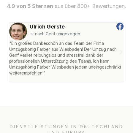
4.9 von 5 Sternen
aus über 800+ Bewertungen.
Ulrich Gerste
ist nach Genf umgezogen
"Ein großes Dankeschön an das Team der Firma
"Di
Umzugskönig Farber aus Wiesbaden! Der Umzug nach
war
Genf verlief reibungslos und stressfrei dank der
Das 
professionellen Unterstützung des Teams. Ich kann
habe
Umzugskönig Farber Wiesbaden jedem uneingeschränkt
an m
weiterempfehlen!"
groß
DIENSTLEISTUNGEN IN DEUTSCHLAND
UND EUROPA