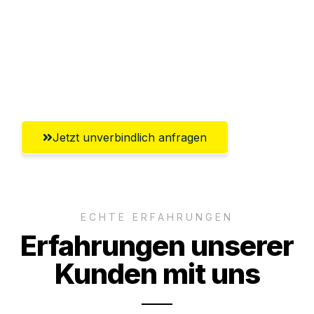
Versichert bis zu 7.500€
Ggf. komplette Zollabwicklung inklusive
Umfassender Kundensupport aus
Wiesbaden
Jetzt unverbindlich anfragen
ECHTE ERFAHRUNGEN
Erfahrungen unserer
Kunden mit uns