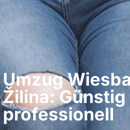
Umzug Wiesba
Žilina: Günstig
professionell​