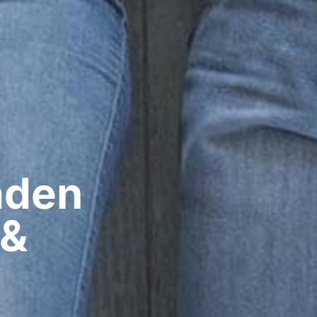
den​
 &