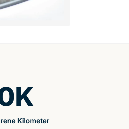
0
K
rene Kilometer