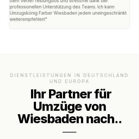
Genf verlief reibungslos und stressfrei dank der
Das 
professionellen Unterstützung des Teams. Ich kann
habe
Umzugskönig Farber Wiesbaden jedem uneingeschränkt
an m
weiterempfehlen!"
groß
DIENSTLEISTUNGEN IN DEUTSCHLAND
UND EUROPA
Ihr Partner für
Umzüge von
Wiesbaden nach..