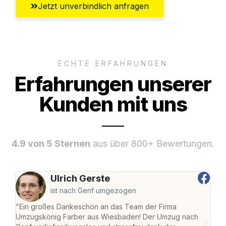
Jetzt unverbindlich anfragen
ECHTE ERFAHRUNGEN
Erfahrungen unserer
Kunden mit uns
4.9 von 5 Sternen
aus über 800+ Bewertungen.
Ulrich Gerste
ist nach Genf umgezogen
"Ein großes Dankeschön an das Team der Firma
"Di
Umzugskönig Farber aus Wiesbaden! Der Umzug nach
war