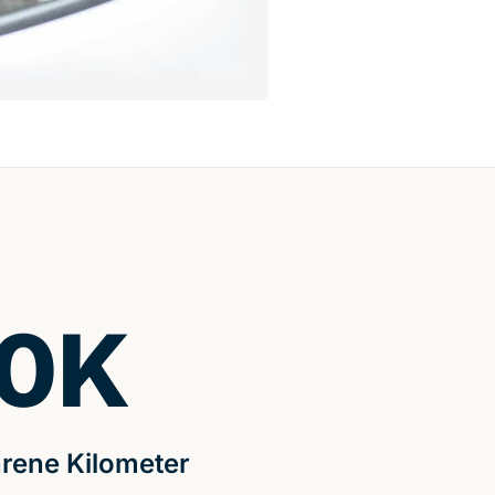
0
K
rene Kilometer