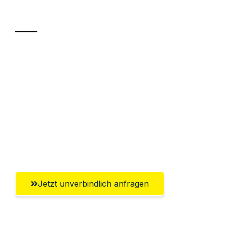
Transport
Sparen Sie bis zu 100€ bei Anfrage
Abwicklung innerhalb von 24 Stunden
Versichert bis zu 7.500€
Ggf. komplette Zollabwicklung inklusive
Umfassender Kundensupport aus
Wiesbaden
Jetzt unverbindlich anfragen