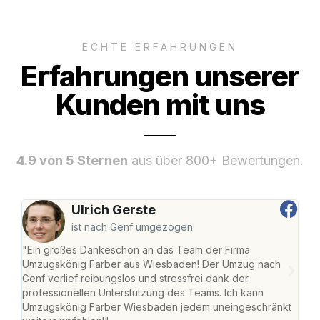
ECHTE ERFAHRUNGEN
Erfahrungen unserer
Kunden mit uns
4.9 von 5 Sternen
aus über 800+ Bewertungen.
Ulrich Gerste
ist nach Genf umgezogen
"Ein großes Dankeschön an das Team der Firma
"Di
Umzugskönig Farber aus Wiesbaden! Der Umzug nach
war
Genf verlief reibungslos und stressfrei dank der
Das 
professionellen Unterstützung des Teams. Ich kann
habe
Umzugskönig Farber Wiesbaden jedem uneingeschränkt
an m