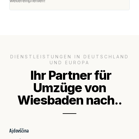
weiterempfehlen!"
groß
DIENSTLEISTUNGEN IN DEUTSCHLAND
UND EUROPA
Ihr Partner für
Umzüge von
Wiesbaden nach..
Ajdovščina