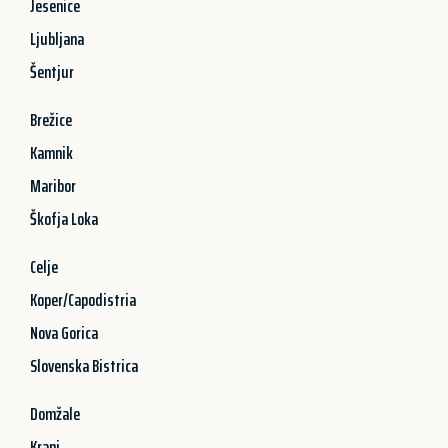
Jesenice
Ljubljana
Šentjur
Brežice
Kamnik
Maribor
Škofja Loka
Celje
Koper/Capodistria
Nova Gorica
Slovenska Bistrica
Domžale
Kranj