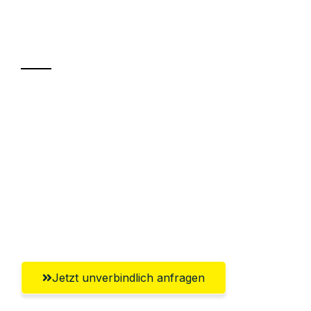
Ihr Umzug oder
Transport
Sparen Sie bis zu 100€ bei Anfrage
Abwicklung innerhalb von 24 Stunden
Versichert bis zu 7.500€
Ggf. komplette Zollabwicklung inklusive
Umfassender Kundensupport aus
Wiesbaden
Jetzt unverbindlich anfragen