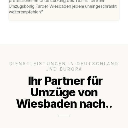
professionellen Unterstützung des Teams. Ich kann
habe
Umzugskönig Farber Wiesbaden jedem uneingeschränkt
an m
weiterempfehlen!"
groß
DIENSTLEISTUNGEN IN DEUTSCHLAND
UND EUROPA
Ihr Partner für
Umzüge von
Wiesbaden nach..