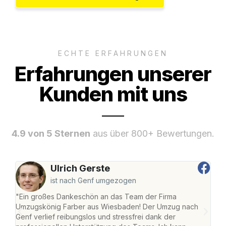
ECHTE ERFAHRUNGEN
Erfahrungen unserer
Kunden mit uns
4.9 von 5 Sternen
aus über 800+ Bewertungen.
Ulrich Gerste
ist nach Genf umgezogen
"Ein großes Dankeschön an das Team der Firma
"Di
Umzugskönig Farber aus Wiesbaden! Der Umzug nach
war
Genf verlief reibungslos und stressfrei dank der
Das 