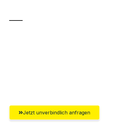
Transport
Sparen Sie bis zu 100€ bei Anfrage
Abwicklung innerhalb von 24 Stunden
Versichert bis zu 7.500€
Ggf. komplette Zollabwicklung inklusive
Umfassender Kundensupport aus
Wiesbaden
Jetzt unverbindlich anfragen