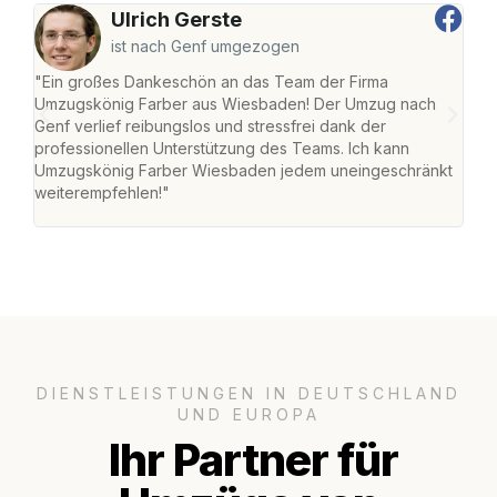
Ulrich Gerste
ist nach Genf umgezogen
"Ein großes Dankeschön an das Team der Firma
"Di
Umzugskönig Farber aus Wiesbaden! Der Umzug nach
war
Genf verlief reibungslos und stressfrei dank der
Das 
professionellen Unterstützung des Teams. Ich kann
habe
Umzugskönig Farber Wiesbaden jedem uneingeschränkt
an m
weiterempfehlen!"
groß
DIENSTLEISTUNGEN IN DEUTSCHLAND
UND EUROPA
Ihr Partner für