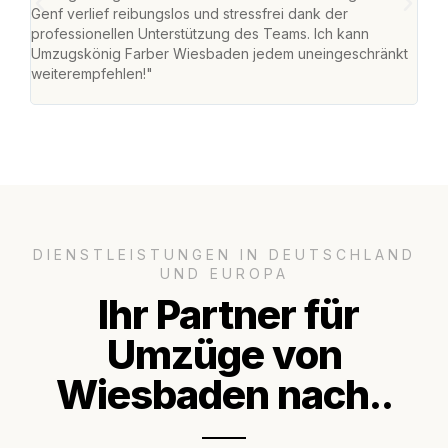
Genf verlief reibungslos und stressfrei dank der
Das 
professionellen Unterstützung des Teams. Ich kann
habe
Umzugskönig Farber Wiesbaden jedem uneingeschränkt
an m
weiterempfehlen!"
groß
DIENSTLEISTUNGEN IN DEUTSCHLAND
UND EUROPA
Ihr Partner für
Umzüge von
Wiesbaden nach..