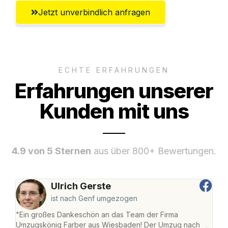
Jetzt unverbindlich anfragen
ECHTE ERFAHRUNGEN
Erfahrungen unserer
Kunden mit uns
4.9 von 5 Sternen
aus über 800+ Bewertungen.
Ulrich Gerste
ist nach Genf umgezogen
"Ein großes Dankeschön an das Team der Firma
"Di
Umzugskönig Farber aus Wiesbaden! Der Umzug nach
war