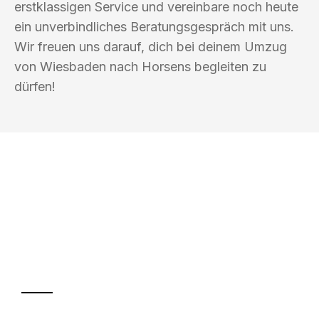
erstklassigen Service und vereinbare noch heute
ein unverbindliches Beratungsgespräch mit uns.
Wir freuen uns darauf, dich bei deinem Umzug
von Wiesbaden nach Horsens begleiten zu
dürfen!
UMZUGSKÖNIG FARBER WIESBADEN
Ihr Umzug oder
Transport
Sparen Sie bis zu 100€ bei Anfrage