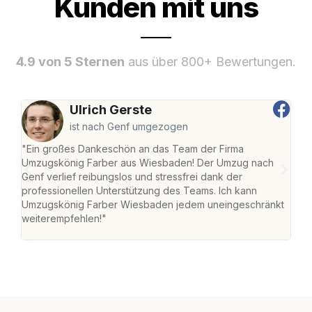
Kunden mit uns
4.9 von 5 Sternen
aus über 800+ Bewertungen.
Ulrich Gerste
ist nach Genf umgezogen
"Ein großes Dankeschön an das Team der Firma
"Di
Umzugskönig Farber aus Wiesbaden! Der Umzug nach
war
Genf verlief reibungslos und stressfrei dank der
Das 
professionellen Unterstützung des Teams. Ich kann
habe
Umzugskönig Farber Wiesbaden jedem uneingeschränkt
an m
weiterempfehlen!"
groß