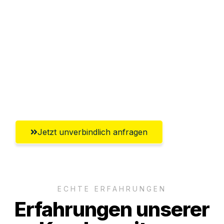
Abwicklung innerhalb von 24 Stunden
Versichert bis zu 7.500€
Ggf. komplette Zollabwicklung inklusive
Umfassender Kundensupport aus
Wiesbaden
Jetzt unverbindlich anfragen
ECHTE ERFAHRUNGEN
Erfahrungen unserer