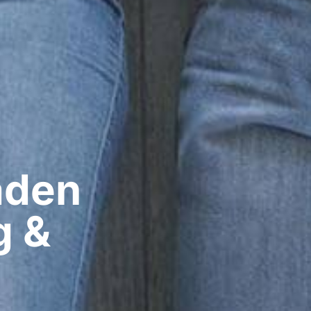
den​
g &