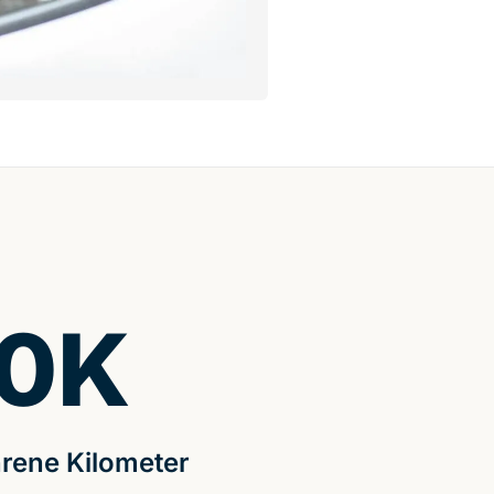
0
K
rene Kilometer