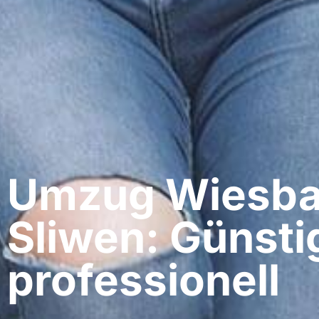
Umzug Wiesba
Sliwen: Günsti
professionell​